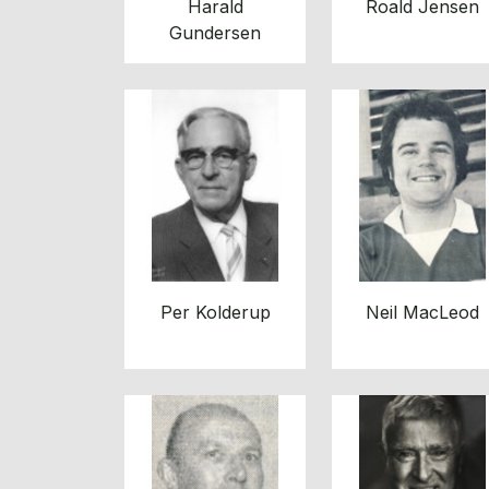
Harald
Roald Jensen
Gundersen
Per Kolderup
Neil MacLeod