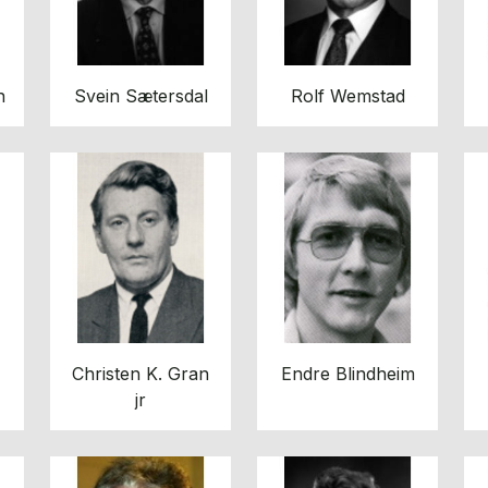
n
Svein Sætersdal
Rolf Wemstad
Christen K. Gran
Endre Blindheim
jr