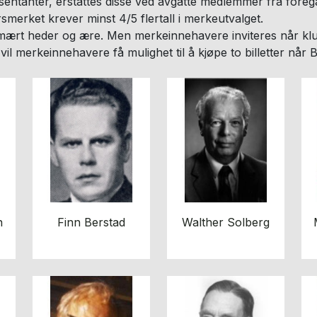
esentanter, erstattes disse ved avgåtte medlemmer fra foregå
smerket krever minst 4/5 flertall i merkeutvalget.
imært heder og ære. Men merkeinnehavere inviteres når kl
vil merkeinnehavere få mulighet til å kjøpe to billetter når B
n
Finn Berstad
Walther Solberg