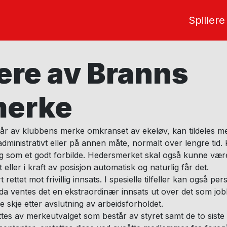
Spillere
ere av Branns
merke
r av klubbens merke omkranset av ekeløv, kan tildeles m
, administrativt eller på annen måte, normalt over lengre tid
seg som et godt forbilde. Hedersmerket skal også kunne vær
ller i kraft av posisjon automatisk og naturlig får det.
ttet mot frivillig innsats. I spesielle tilfeller kan også pe
a ventes det en ekstraordinær innsats ut over det som job
nne skje etter avslutning av arbeidsforholdet.
tes av merkeutvalget som består av styret samt de to siste