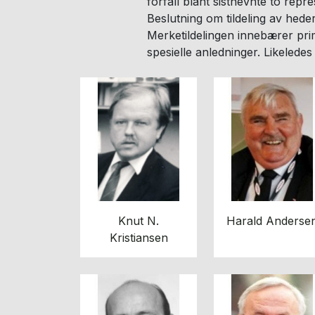
forfall blant sistnevnte to repr
Beslutning om tildeling av heder
Merketildelingen innebærer pr
spesielle anledninger. Likeledes 
Knut N.
Harald Anderse
Kristiansen