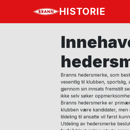
HISTORIE
Innehav
heders
Branns hedersmerke, som bestå
vesentlig til klubben, sportslig
gjennom sin innsats fremstilt 
ikke selv søker oppmerksomhet e
Branns hedersmerke er primært re
klubben være kandidater, men d
tildeling til ansatte vil først ku
Utdeling av hedersmerke beslut