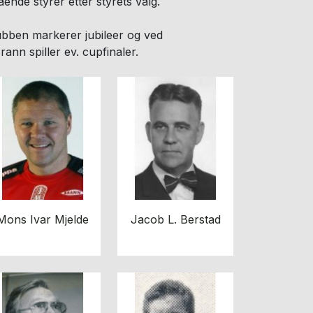
ende styrer etter styrets valg.
ubben markerer jubileer og ved
rann spiller ev. cupfinaler.
Mons Ivar Mjelde
Jacob L. Berstad